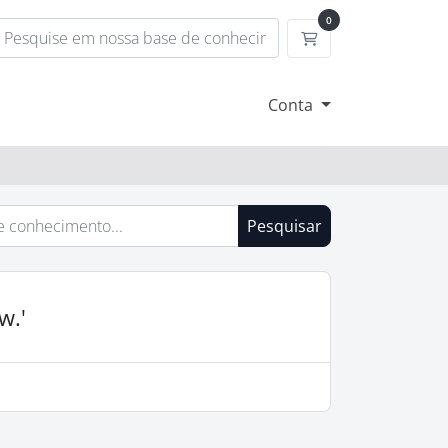
0
Carrinho de Compr
Conta
Pesquisar
w.'