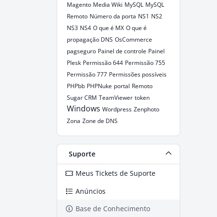
Magento
Media Wiki
MySQL
MySQL
Remoto
Número da porta
NS1
NS2
NS3
NS4
O que é MX
O que é
propagação DNS
OsCommerce
pagseguro
Painel de controle
Painel
Plesk
Permissão 644
Permissão 755
Permissão 777
Permissões possíveis
PHPbb
PHPNuke
portal
Remoto
Sugar CRM
TeamViewer
token
Windows
Wordpress
Zenphoto
Zona
Zone de DNS
Suporte
Meus Tickets de Suporte
Anúncios
Base de Conhecimento