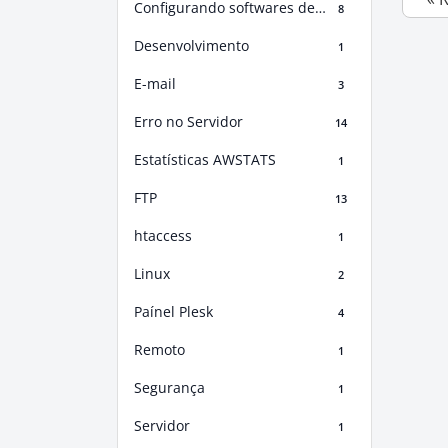
Configurando softwares de E-mail
8
Desenvolvimento
1
E-mail
3
Erro no Servidor
14
Estatísticas AWSTATS
1
FTP
13
htaccess
1
Linux
2
Paínel Plesk
4
Remoto
1
Segurança
1
Servidor
1