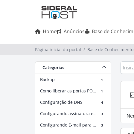
Home
Anúncios
Base de Conhecim
Página inicial do portal
Base de Conhecimento
Categorias
Backup
1
Como liberar as portas POP3, SMTP e IMAP, para envio e recebimento
1
Configuração de DNS
4
Configurando assinatura em softwares de e-mail
3
Ne
Configurando E-mail para Smartphone
3
« 