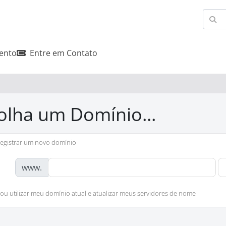
ento
Entre em Contato
olha um Domínio...
egistrar um novo domínio
www.
ou utilizar meu domínio atual e atualizar meus servidores de nome